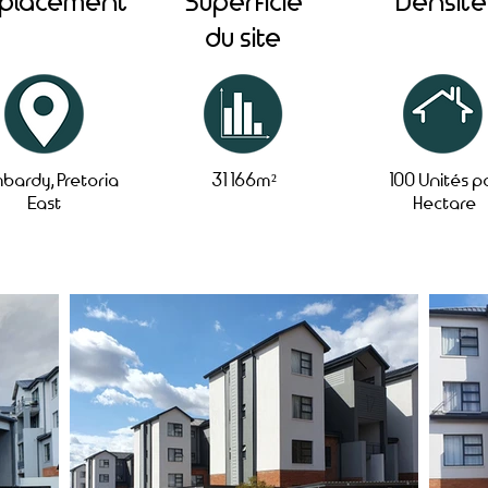
placement
Superficie
Densité
du site
bardy, Pretoria
31 166m²
100 Unités p
East
Hectare