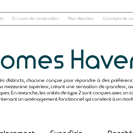
és
En cours de construction
Plan directeur
Concepts de c
Homes Have
tés distincts, chacune conçue pour répondre à des préféren
eau mezzanine supérieur, créant une sensation de grandeur, av
ques. En revanche, les unités de type 2 sont conçues avec un to
aintenant un aménagement fonctionnel qui convient à un mode