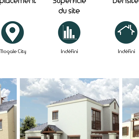
placement
Superficie
Densité
du site
Mogale City
Indéfini
Indéfini