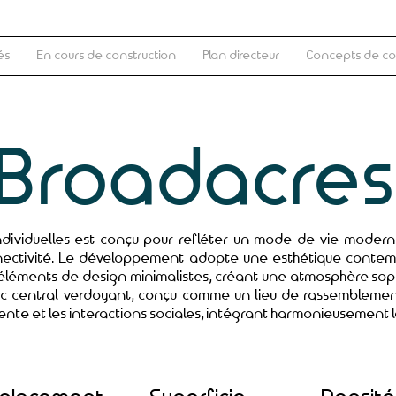
és
En cours de construction
Plan directeur
Concepts de c
Broadacre
ndividuelles est conçu pour refléter un mode de vie modern
onnectivité. Le développement adopte une esthétique conte
éléments de design minimalistes, créant une atmosphère soph
c central verdoyant, conçu comme un lieu de rassemblemen
tente et les interactions sociales, intégrant harmonieusement l