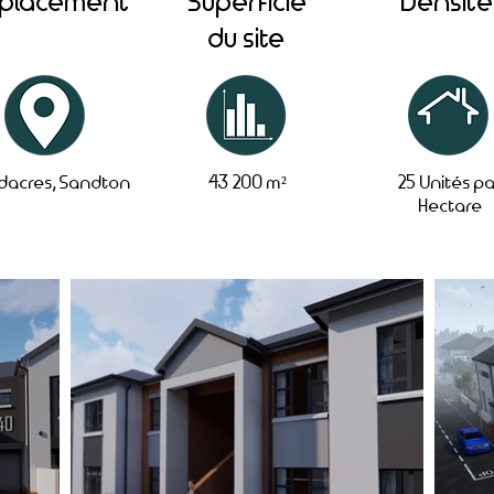
placement
Superficie
Densité
du site
dacres, Sandton
43 200 m²
25 Unités p
Hectare